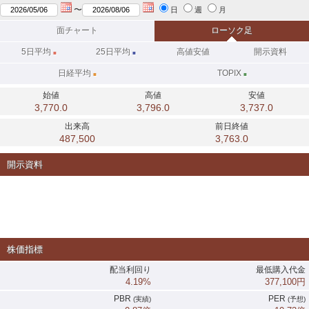
〜
日
週
月
面チャート
ローソク足
5日
平均
25日
平均
高値安値
開示資料
■
■
日経平均
TOPIX
■
■
始値
高値
安値
3,770.0
3,796.0
3,737.0
出来高
前日終値
487,500
3,763.0
開示資料
株価指標
配当利回り
最低購入代金
4.19%
377,100円
PBR
PER
(実績)
(予想)