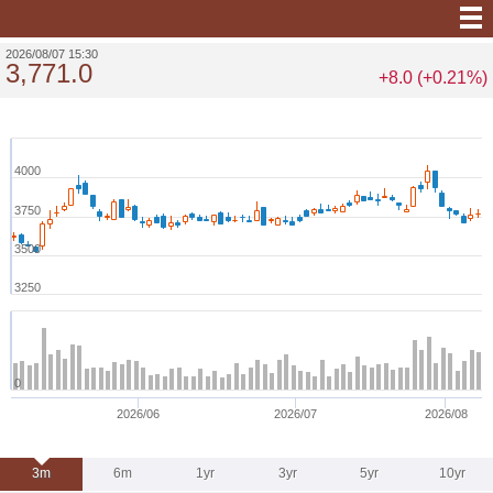
2026/08/07 15:30
3,771.0
+8.0 (+0.21%)
4000
3750
3500
3250
0
2026/06
2026/07
2026/08
3m
6m
1yr
3yr
5yr
10yr