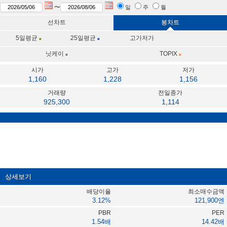
〜
일
주
월
선차트
봉차트
5일
평균
25일
평균
고가저가
■
■
닛케이
TOPIX
■
■
시가
고가
저가
1,160
1,228
1,156
거래량
전일종가
925,300
1,114
상세보기
배당이율
최소매수금액
3.12%
121,900엔
PBR
PER
1.54배
14.42배