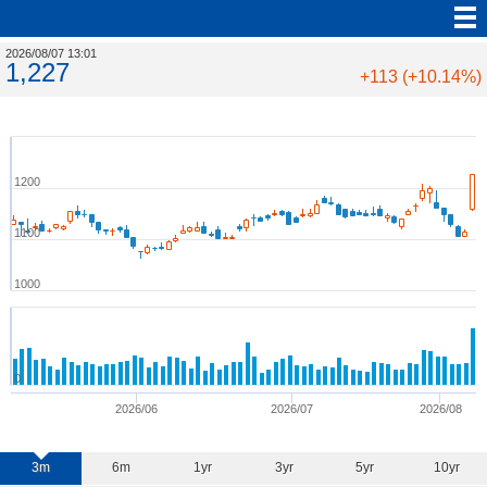
2026/08/07 13:01
1,227
+113 (+10.14%)
1200
1100
1000
0
2026/06
2026/07
2026/08
3m
6m
1yr
3yr
5yr
10yr