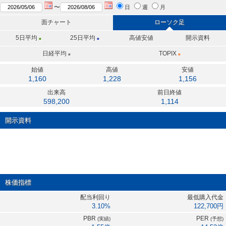
〜
日
週
月
面チャート
ローソク足
5日
平均
25日
平均
高値安値
開示資料
■
■
日経平均
TOPIX
■
■
始値
高値
安値
1,160
1,228
1,156
出来高
前日終値
598,200
1,114
開示資料
株価指標
配当利回り
最低購入代金
3.10%
122,700円
PBR
PER
(実績)
(予想)