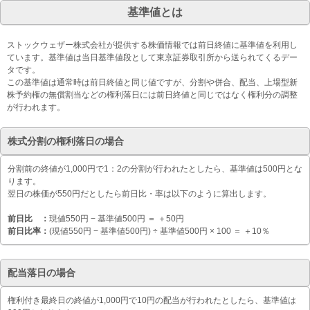
基準値とは
ストックウェザー株式会社が提供する株価情報では前日終値に基準値を利用し
ています。基準値は当日基準値段として東京証券取引所から送られてくるデー
タです。
この基準値は通常時は前日終値と同じ値ですが、分割や併合、配当、上場型新
株予約権の無償割当などの権利落日には前日終値と同じではなく権利分の調整
が行われます。
株式分割の権利落日の場合
分割前の終値が1,000円で1：2の分割が行われたとしたら、基準値は500円とな
ります。
翌日の株価が550円だとしたら前日比・率は以下のように算出します。
前日比 ：
現値550円 − 基準値500円 ＝ ＋50円
前日比率：
(現値550円 − 基準値500円) ÷ 基準値500円 × 100 ＝ ＋10％
配当落日の場合
権利付き最終日の終値が1,000円で10円の配当が行われたとしたら、基準値は