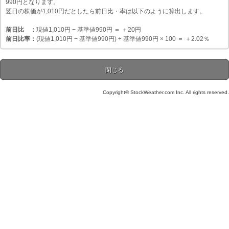
990円となります。
翌日の株価が1,010円だとしたら前日比・率は以下のように算出します。
前日比 ：
現値1,010円 − 基準値990円 ＝ ＋20円
前日比率：
(現値1,010円 − 基準値990円) ÷ 基準値990円 × 100 ＝ ＋2.02％
Copyright© StockWeather.com Inc. All rights reserved.