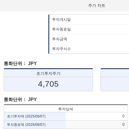
주가 차트
투자개시일
투자종료일
투자금액
투자주식수
통화단위：
JPY
초기투자주가
4,705
통화단위：
JPY
투자상세
0
초기투자액
(2025/08/07)
0
투자종료액
(2026/08/07)