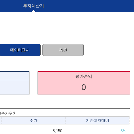
투자계산기
평가손익
0
료주가위치
주가
기간고저대비
8,150
-5%