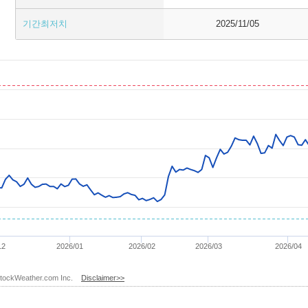
기간최저치
2025/11/05
12
2026/01
2026/02
2026/03
2026/04
y StockWeather.com Inc.
Disclaimer>>