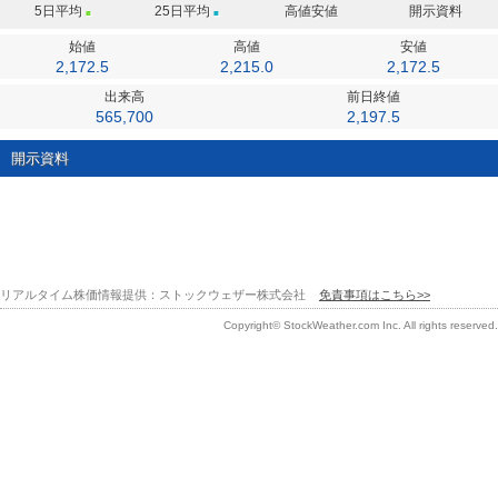
5日
平均
25日
平均
高値安値
開示資料
■
■
始値
高値
安値
2,172.5
2,215.0
2,172.5
出来高
前日終値
565,700
2,197.5
開示資料
リアルタイム株価情報提供：ストックウェザー株式会社
免責事項はこちら>>
Copyright© StockWeather.com Inc. All rights reserved.